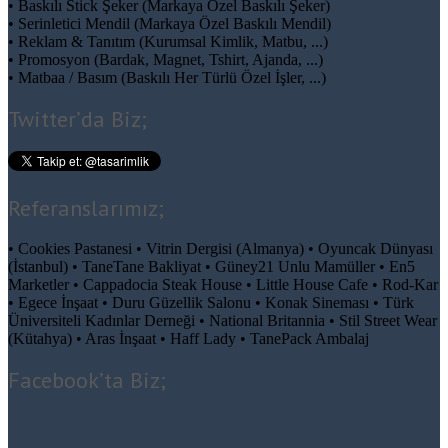
• Baskılı Stick Şeker (Markaya Özel Baskılı Şeker)
• Serinletici Mendil (Markaya Özel Baskılı Mendil)
• Reklam & Tanıtım (Kurumsal Kimlik, Matbu, ...)
• Promosyon (Bardak, Magnet, Tshirt, Ajanda, ...)
• Matbaa / Basım (Baskılı Her Türlü Özel İşler, ...)
Twitter’da Biz;
Referanslarımız;
• Cookies Pastanesi • Vitrin Dergisi (Almanya) • Oyuncak Dünyası
(İstanbul) • TaneTane Bakliyat • Güney21 Unlu Mamüller • En5
Marketler • Cappadocia Steak House • Little House Cafe • Rod-Kar
• Egece İnşaat • Duru Güzellik Salonu • Konak Sineması • Türk
Üniversiteli Kadınlar Derneği • National Britannia • Stil Street Wear
(Kütahya) • Aras İnşaat • Haff Lady • TanePack Ambalaj
Facebook’ta Biz;