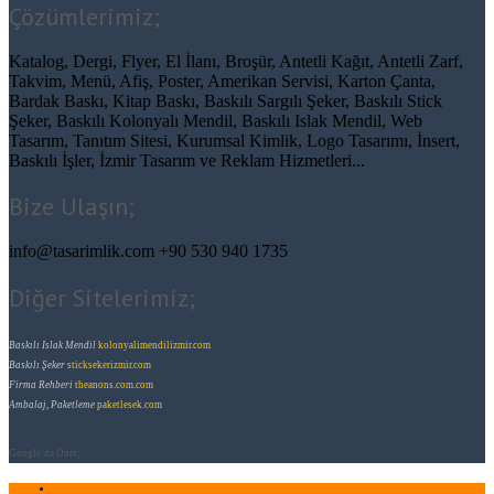
Çözümlerimiz;
Katalog, Dergi, Flyer, El İlanı, Broşür, Antetli Kağıt, Antetli Zarf,
Takvim, Menü, Afiş, Poster, Amerikan Servisi, Karton Çanta,
Bardak Baskı, Kitap Baskı, Baskılı Sargılı Şeker, Baskılı Stick
Şeker, Baskılı Kolonyalı Mendil, Baskılı Islak Mendil, Web
Tasarım, Tanıtım Sitesi, Kurumsal Kimlik, Logo Tasarımı, İnsert,
Baskılı İşler, İzmir Tasarım ve Reklam Hizmetleri...
Bize Ulaşın;
info@tasarimlik.com
+90 530 940 1735
Diğer Sitelerimiz;
Baskılı Islak Mendil
kolonyalimendilizmir
.com
Baskılı Şeker
sticksekerizmir
.com
Firma Rehberi
theanons.com
.com
Ambalaj, Paketleme
paketlesek
.com
Google’da Öner;