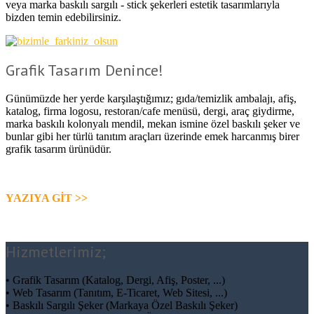
veya marka baskılı sargılı - stick şekerleri estetik tasarımlarıyla
bizden temin edebilirsiniz.
Grafik Tasarım Denince!
Günümüzde her yerde karşılaştığımız; gıda/temizlik ambalajı, afiş,
katalog, firma logosu, restoran/cafe menüsü, dergi, araç giydirme,
marka baskılı kolonyalı mendil, mekan ismine özel baskılı şeker ve
bunlar gibi her türlü tanıtım araçları üzerinde emek harcanmış birer
grafik tasarım ürünüdür.
YAZIYA GİT >>
Hizmetlerimiz;
• Grafik Tasarım (Katalog, Dergi, Afiş, Poster, ...)
• Web Tasarım (Tanıtım, E-Ticaret, Web Sitesi, ...)
• Baskılı Sargılı Şeker (Markaya Özel Baskılı Şeker)