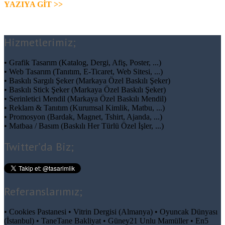
YAZIYA GİT >>
Hizmetlerimiz;
• Grafik Tasarım (Katalog, Dergi, Afiş, Poster, ...)
• Web Tasarım (Tanıtım, E-Ticaret, Web Sitesi, ...)
• Baskılı Sargılı Şeker (Markaya Özel Baskılı Şeker)
• Baskılı Stick Şeker (Markaya Özel Baskılı Şeker)
• Serinletici Mendil (Markaya Özel Baskılı Mendil)
• Reklam & Tanıtım (Kurumsal Kimlik, Matbu, ...)
• Promosyon (Bardak, Magnet, Tshirt, Ajanda, ...)
• Matbaa / Basım (Baskılı Her Türlü Özel İşler, ...)
Twitter’da Biz;
Referanslarımız;
• Cookies Pastanesi • Vitrin Dergisi (Almanya) • Oyuncak Dünyası
(İstanbul) • TaneTane Bakliyat • Güney21 Unlu Mamüller • En5