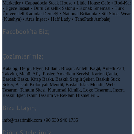
Marketler • Cappadocia Steak House • Little House Cafe • Rod-Kar
• Egece İnşaat • Duru Güzellik Salonu • Konak Sineması • Türk
Üniversiteli Kadınlar Derneği • National Britannia • Stil Street Wear
(Kütahya) • Aras İnşaat • Haff Lady • TanePack Ambalaj
Facebook’ta Biz;
Çözümlerimiz;
Katalog, Dergi, Flyer, El İlanı, Broşür, Antetli Kağıt, Antetli Zarf,
Takvim, Menü, Afiş, Poster, Amerikan Servisi, Karton Çanta,
Bardak Baskı, Kitap Baskı, Baskılı Sargılı Şeker, Baskılı Stick
Şeker, Baskılı Kolonyalı Mendil, Baskılı Islak Mendil, Web
Tasarım, Tanıtım Sitesi, Kurumsal Kimlik, Logo Tasarımı, İnsert,
Baskılı İşler, İzmir Tasarım ve Reklam Hizmetleri...
Bize Ulaşın;
info@tasarimlik.com
+90 530 940 1735
Diğer Sitelerimiz;